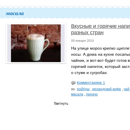
масала
Вкусные и горячие напи
разных стран
09 января 2019
На улице мороз крепко щиплет
носы. А дома на кухне посапы
чайник, и вот-вот будет готов
горячий напиток, который заст
о стуже и сугробах.
Комментариев: 1
ройбуш
,
ирландский кофе
,
чай
масала
,
лапачо
Твитнуть