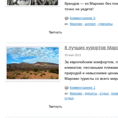
брендов ― из Марокко без пок
точно не уедете!
Комментариев: 0
Марокко
,
шопинг
,
сувениры
Твитнуть
8 лучших курортов Мар
30 мая 2013
За европейским комфортом, 
климатом, песчаными пляжами
природой и невысокими ценам
Марокко туристы со всего мир
Комментариев: 1
Марокко
,
курорты
,
отдых
,
пра
отдых
Твитнуть