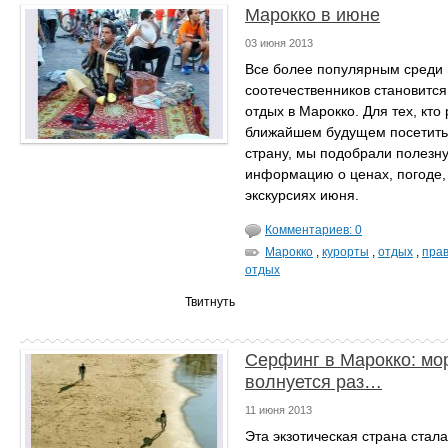
Марокко в июне
03 июня 2013
Все более популярным среди
соотечественников становится
отдых в Марокко. Для тех, кто
ближайшем будущем посетить
страну, мы подобрали полезн
информацию о ценах, погоде, 
экскурсиях июня.
Комментариев: 0
Марокко
,
курорты
,
отдых
,
пра
отдых
Твитнуть
Серфинг в Марокко: мо
волнуется раз…
11 июня 2013
Эта экзотическая страна стал