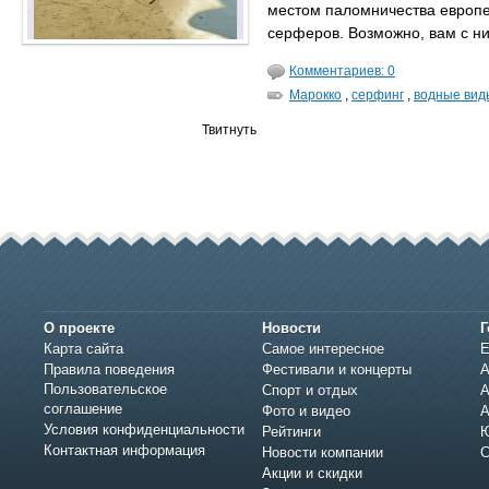
местом паломничества европ
серферов. Возможно, вам с н
Комментариев: 0
Марокко
,
серфинг
,
водные вид
Твитнуть
О проекте
Новости
Г
Карта сайта
Самое интересное
Е
Правила поведения
Фестивали и концерты
А
Пользовательское
Спорт и отдых
А
соглашение
Фото и видео
А
Условия конфиденциальности
Рейтинги
Ю
Контактная информация
Новости компании
С
Акции и скидки