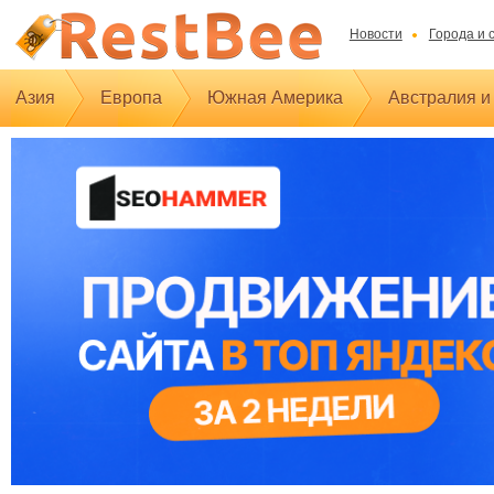
Новости
Города и 
Азия
Европа
Южная Америка
Австралия и