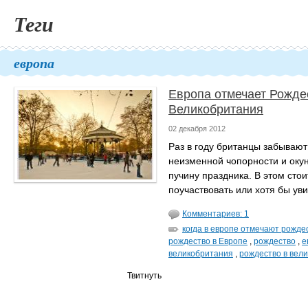
Теги
европа
Европа отмечает Рожде
Великобритания
02 декабря 2012
Раз в году британцы забывают
неизменной чопорности и оку
пучину праздника. В этом стои
поучаствовать или хотя бы уви
Комментариев: 1
когда в европе отмечают рожде
рождество в Европе
,
рождество
,
е
великобритания
,
рождество в вел
Твитнуть