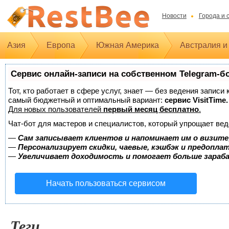
Новости
Города и 
Азия
Европа
Южная Америка
Австралия и
Сервис онлайн-записи на собственном Telegram-б
Тот, кто работает в сфере услуг, знает — без ведения записи
самый бюджетный и оптимальный вариант:
сервис VisitTime.
Для новых пользователей
первый месяц бесплатно
.
Чат-бот для мастеров и специалистов, который упрощает вед
—
Сам записывает клиентов и напоминает им о визите
—
Персонализирует скидки, чаевые, кэшбэк и предопла
—
Увеличивает доходимость и помогает больше зара
Начать пользоваться сервисом
Теги