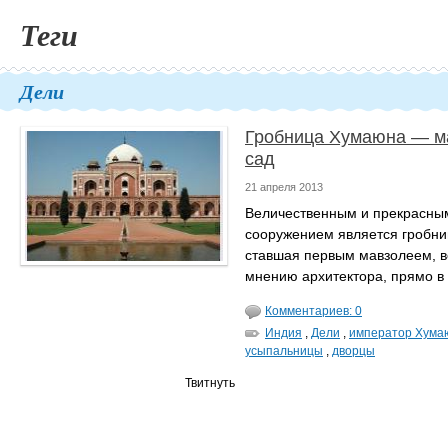
Теги
Дели
Гробница Хумаюна — м
сад
21 апреля 2013
Величественным и прекрасны
сооружением является гробн
ставшая первым мавзолеем, 
мнению архитектора, прямо в 
Комментариев: 0
Индия
,
Дели
,
император Хума
усыпальницы
,
дворцы
Твитнуть