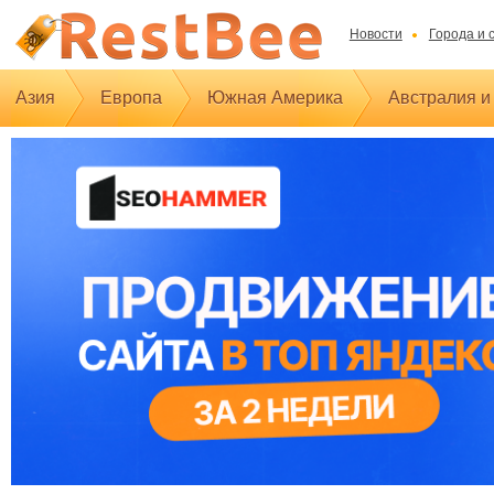
Новости
Города и 
Азия
Европа
Южная Америка
Австралия и