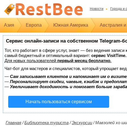
Новости
Города и 
Азия
Европа
Южная Америка
Австралия и
Сервис онлайн-записи на собственном Telegram-б
Тот, кто работает в сфере услуг, знает — без ведения записи
самый бюджетный и оптимальный вариант:
сервис VisitTime.
Для новых пользователей
первый месяц бесплатно
.
Чат-бот для мастеров и специалистов, который упрощает вед
—
Сам записывает клиентов и напоминает им о визите
—
Персонализирует скидки, чаевые, кэшбэк и предопла
—
Увеличивает доходимость и помогает больше зара
Начать пользоваться сервисом
Главная
/
Библиотека туриста
/
Экскурсии
/
Мавзолей хо ши