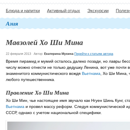
Блюда и напитки
Активный отдых
Экскурсии
Полезн
Азия
Мавзолей Хо Ши Мина
22 февраля 2013
Автор:
Екатерина Мухина
Перейти к статьям автора
Время пирамид и мумий осталось далеко позади, но лавры бесс
числу можно отнести не только дедушку Ленина, вот уже почти 
знаменитого коммунистического вождя
Вьетнама
, Хо Ши Мина,
любого путешественника.
Правление Хо Ши Мина
Хо Ши Мин, чье настоящее имя звучало как Нгуен Шинь Кунг, 
Вьетнама
и провел массу реформ. Следуя коммунистической ид
СССР, однако с учетом национальной специфики.