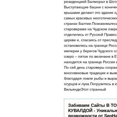
резиденцией Балморал в Шот
Выступающие башни с кониче
крышами делают это здание о
самых красивых неоготических
странах Балтии.Познакомьтесь
староверами на Чудском озе
отделились от Русской Право
церкви и, спасаясь от пресле
остановились на границе Росс
империи у берегов Чудского о
озеро – пятое по величине в 
находится на границе России 
По сей день староверы сохра
многовековые традиции и выж
благодаря ловле рыбы и выр
огурцов и лука.Погрузитесь в к
ВильяндиЭтот странный
Забиваем Сайты В Т
КУВАЛДОЙ - Уникаль
возможности от SeoH