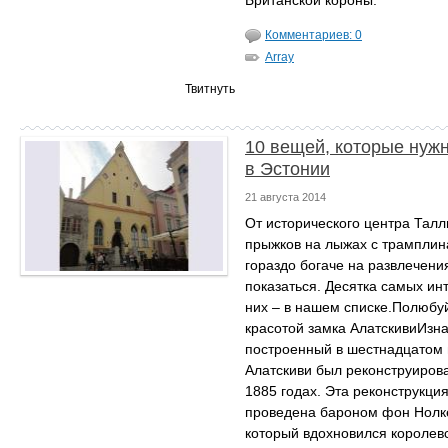
Британской короны.
Комментариев: 0
Array
Твитнуть
10 вещей, которые нуж
в Эстонии
21 августа 2014
От исторического центра Талл
прыжков на лыжах с трамплин
гораздо богаче на развлечени
показаться. Десятка самых ин
них – в нашем списке.Полюбу
красотой замка АлатскивиИзн
построенный в шестнадцатом 
Алатскиви был реконструирова
1885 годах. Эта реконструкци
проведена бароном фон Нолк
который вдохновился королев