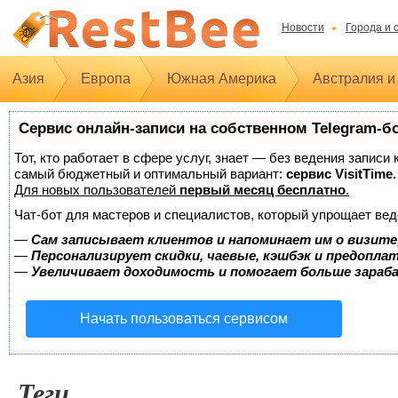
Новости
Города и 
Азия
Европа
Южная Америка
Австралия и
Сервис онлайн-записи на собственном Telegram-б
Тот, кто работает в сфере услуг, знает — без ведения записи
самый бюджетный и оптимальный вариант:
сервис VisitTime.
Для новых пользователей
первый месяц бесплатно
.
Чат-бот для мастеров и специалистов, который упрощает вед
—
Сам записывает клиентов и напоминает им о визите
—
Персонализирует скидки, чаевые, кэшбэк и предопла
—
Увеличивает доходимость и помогает больше зара
Начать пользоваться сервисом
Теги