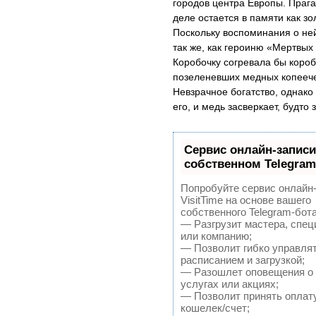
городов центра Европы. Прага
деле остается в памяти как зо
Поскольку воспоминания о не
так же, как героиню «Мертвых
Коробочку согревала бы короб
позеленевших медных копеече
Невзрачное богатство, однако
его, и медь засверкает, будто 
Сервис онлайн-записи
собственном Telegram
Попробуйте сервис онлайн
VisitTime на основе вашего
собственного Telegram-бота
— Разгрузит мастера, спец
или компанию;
— Позволит гибко управля
расписанием и загрузкой;
— Разошлет оповещения о
услугах или акциях;
— Позволит принять оплату
кошелек/счет;