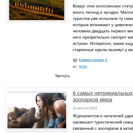
Вокруг этих исполинских стату
много легенд и загадок. Милл
туристов уже испытали ту гамм
которые возникают у цивилиз
человека двадцать первого век
него презрительно смотрит к
истукан. Интересно, какие о
старинные идолы вызовут у ва
Комментариев: 0
Array
Твитнуть
6 самых нетривиальных
зоопарков мира
16 августа 2013
Журналистов и читателей уди
насмешил туристический скан
связанный с зоопарком в кита