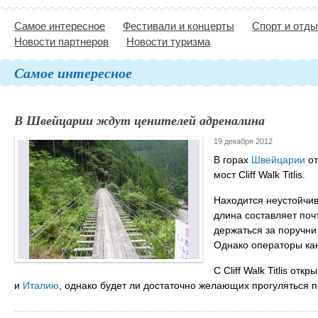
Самое интересное
Фестивали и концерты
Спорт и отд
Новости партнеров
Новости туризма
Самое интересное
В Швейцарии ждут ценителей адреналина
19 декабря 2012
В горах
Швейцарии
от
мост Cliff Walk Titlis.
Находится неустойчив
длина составляет поч
держаться за поручни
Однако операторы кан
С Cliff Walk Titlis о
и
Италию
, однако будет ли достаточно желающих прогуляться п