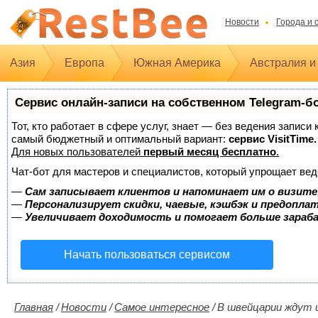
Новости
Города и 
Азия
Европа
Южная Америка
Австралия и
Сервис онлайн-записи на собственном Telegram-б
Тот, кто работает в сфере услуг, знает — без ведения записи
самый бюджетный и оптимальный вариант:
сервис VisitTime.
Для новых пользователей
первый месяц бесплатно
.
Чат-бот для мастеров и специалистов, который упрощает вед
—
Сам записывает клиентов и напоминает им о визите
—
Персонализирует скидки, чаевые, кэшбэк и предопла
—
Увеличивает доходимость и помогает больше зара
Начать пользоваться сервисом
Главная
/
Новости
/
Самое интересное
/
В швейцарии ждут 