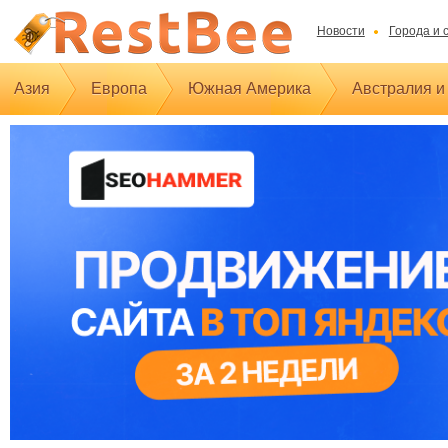
Новости
Города и 
Азия
Европа
Южная Америка
Австралия и