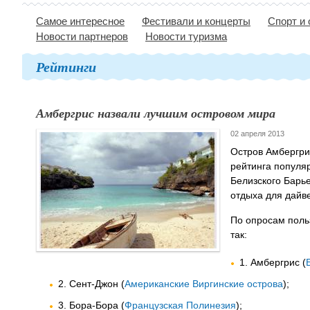
Самое интересное
Фестивали и концерты
Спорт и
Новости партнеров
Новости туризма
Рейтинги
Амбергрис назвали лучшим островом мира
02 апреля 2013
Остров Амбергри
рейтинга популяр
Белизского Барь
отдыха для дайв
По опросам поль
так:
1. Амбергрис (
2. Сент-Джон (
Американские Виргинские острова
);
3. Бора-Бора (
Французская Полинезия
);