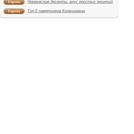
Европа
Норвежские десерты: вкус простых решений
Европа
Топ-5 памятников Копенгагена