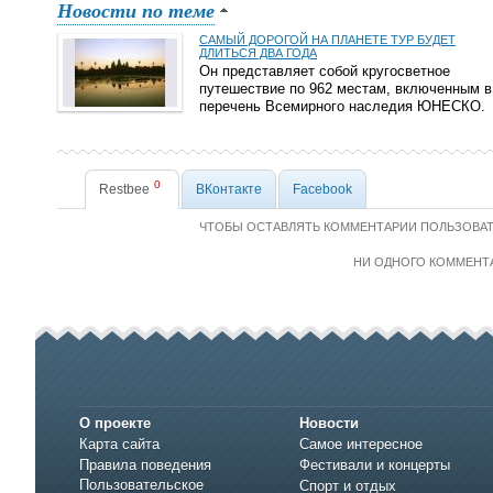
Новости по теме
САМЫЙ ДОРОГОЙ НА ПЛАНЕТЕ ТУР БУДЕТ
ДЛИТЬСЯ ДВА ГОДА
Он представляет собой кругосветное
путешествие по 962 местам, включенным в
перечень Всемирного наследия ЮНЕСКО.
0
Restbee
ВКонтакте
Facebook
ЧТОБЫ ОСТАВЛЯТЬ КОММЕНТАРИИ ПОЛЬЗОВА
НИ ОДНОГО КОММЕНТ
О проекте
Новости
Карта сайта
Самое интересное
Правила поведения
Фестивали и концерты
Пользовательское
Спорт и отдых