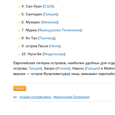
4. Сан-Хуан (
США
);
5. Санторин (
Греция
);
6. Мухерес (
Мексика
);
7. Муреа (
Французская Полинезия
);
8. Ко-Тао (
Таиланд
);
9. остров Пасхи (
Чили
);
10. Нуси-Бе (
Мадагаскар
).
Европейская пятерка островов, наиболее удобных для отды
острова,
Греция
), Капри (
Италия
), Наксос (
Греция
) и Мейнл
вернее — остров Фуэртевентура) лишь замыкают европейск
наверх
лучшие острова мира
,
Французская Полинезия