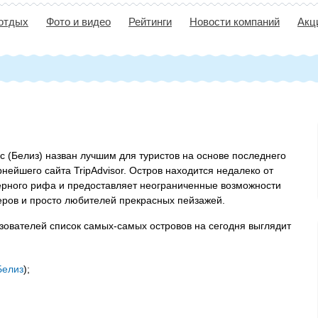
 отдых
Фото и видео
Рейтинги
Новости компаний
Акц
с (Белиз) назван лучшим для туристов на основе последнего
нейшего сайта TripAdvisor. Остров находится недалеко от
ерного рифа и предоставляет неограниченные возможности
еров и просто любителей прекрасных пейзажей.
зователей список самых-самых островов на сегодня выглядит
Белиз
);