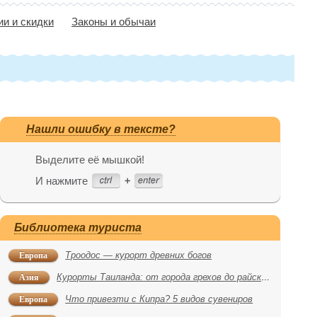
ии и скидки
Законы и обычаи
Нашли ошибку в тексте?
Выделите её мышкой!
И нажмите
Библиотека туриста
Европа
Троодос — курорт древних богов
Азия
Курорты Таиланда: от города грехов до райских пляжей
Европа
Что привезти с Кипра? 5 видов сувениров