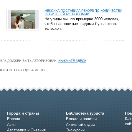
МЕКСИКА ПОСТАВИЛА РЕКОРД ПО КОЛИЧЕСТВУ
ЛЮБИТЕЛЕЙ АСТРОНОМИИ
На улицы вышло примерно 3000 человек,
чтобы насладиться видами Луны сквозь
телескоп.
ТЕЛЬ ДОЛЖЕН БЫТЬ АВТОРИЗОВАН
НАЖМИТЕ ЗДЕСЬ
АРИЯ НЕ БЫЛО ДОБАВЛЕНО
Города и страны
Библиотека туриста
По
Как
Европа
Блюда и напитки
сай
Азия
Активный отдых
Австралия и Океания
Экскурсии