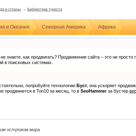
да и страны
Библиотека туриста
ия и Океания
Северная Америка
Африка
 не знаете, как продвигать? Продвижение сайта – это не прост
ий в поисковых системах.
остоятельно, попробуйте технологию
Буст
, она ускоряет продви
не продвинется в Топ10 за месяц, то в
SeoHammer
за бустер
вер
шим островом мира