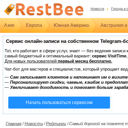
Новости
Города и 
Азия
Европа
Южная Америка
Австралия и
Сервис онлайн-записи на собственном Telegram-б
Тот, кто работает в сфере услуг, знает — без ведения записи
самый бюджетный и оптимальный вариант:
сервис VisitTime.
Для новых пользователей
первый месяц бесплатно
.
Чат-бот для мастеров и специалистов, который упрощает вед
—
Сам записывает клиентов и напоминает им о визите
—
Персонализирует скидки, чаевые, кэшбэк и предопла
—
Увеличивает доходимость и помогает больше зара
Начать пользоваться сервисом
Главная
/
Новости
/
Рейтинги
/
Самый дорогой на планете т