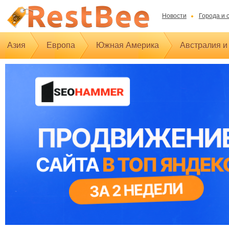
Новости
Города и 
Азия
Европа
Южная Америка
Австралия и