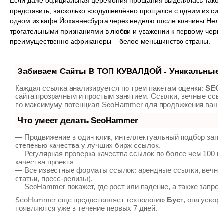
Если даже официальная церемония прощания выделялась тако
представить, насколько воодушевлённо прощался с одним из си
одном из кафе Йоханнесбурга через неделю после кончины Не
трогательными признаниями в любви и уважении к первому чер
преимущественно африканеры – белое меньшинство страны.
Забиваем Сайты В ТОП КУВАЛДОЙ - Уникальные
Каждая ссылка анализируется по трем пакетам оценки:
SEO
сайта прозрачным и простым занятием. Ссылки, вечные ссы
по максимуму потенциал SeoHammer для продвижения ваше
Что умеет делать SeoHammer
— Продвижение в один клик, интеллектуальный подбор зап
степенью качества у лучших бирж ссылок.
— Регулярная проверка качества ссылок по более чем 100
качества проекта.
— Все известные форматы ссылок: арендные ссылки, вечны
статьи, пресс-релизы).
— SeoHammer покажет, где рост или падение, а также запр
SeoHammer еще предоставляет технологию
Буст
, она уск
появляются уже в течение первых 7 дней.