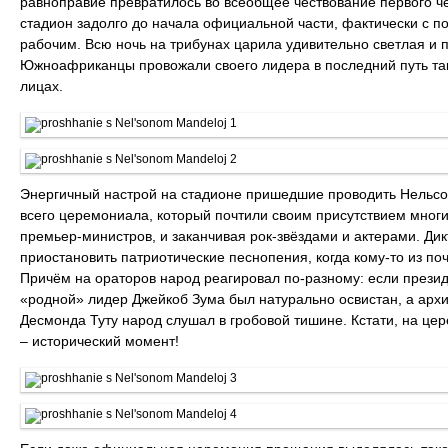
равноправие превратилось во всеобщее чествование первого ч
стадион задолго до начала официальной части, фактически с п
рабочим. Всю ночь на трибунах царила удивительно светлая и 
Южноафриканцы провожали своего лидера в последний путь так, 
лицах.
Энергичный настрой на стадионе пришедшие проводить Нельсо
всего церемониала, который почтили своим присутствием многи
премьер-министров, и заканчивая рок-звёздами и актерами. Ди
приостановить патриотические песнопения, когда кому-то из по
Причём на ораторов народ реагировал по-разному: если прези
«родной» лидер Джейкоб Зума был натурально освистан, а арх
Десмонда Туту народ слушал в гробовой тишине. Кстати, на ц
– исторический момент!