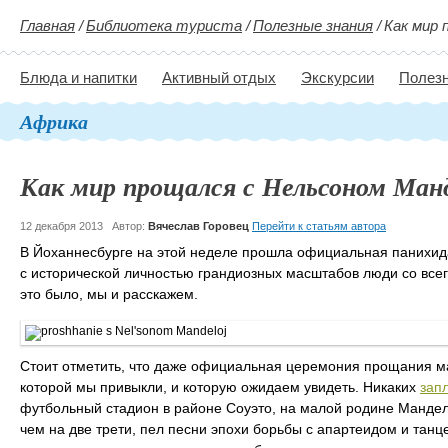
Главная
/
Библиотека туриста
/
Полезные знания
/
Как мир 
Блюда и напитки
Активный отдых
Экскурсии
Полезн
Африка
Как мир прощался с Нельсоном Ман
12 декабря 2013
Автор:
Вячеслав Горовец
Перейти к статьям автора
В Йоханнесбурге на этой неделе прошла официальная панихид
с исторической личностью грандиозных масштабов люди со всего
это было, мы и расскажем.
Стоит отметить, что даже официальная церемония прощания ма
которой мы привыкли, и которую ожидаем увидеть. Никаких
зап
футбольный стадион в районе Соуэто, на малой родине Мандел
чем на две трети, пел песни эпохи борьбы с апартеидом и та