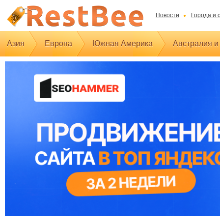
Новости
Города и 
Азия
Европа
Южная Америка
Австралия и