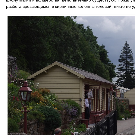
школу магии и волшебства, действительно существуют. Пожалуй,
разбега врезающимся в кирпичные колонны головой, никто не у