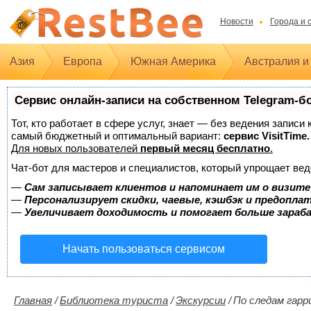
Новости
Города и 
Азия
Европа
Южная Америка
Австралия и
Сервис онлайн-записи на собственном Telegram-б
Тот, кто работает в сфере услуг, знает — без ведения записи
самый бюджетный и оптимальный вариант:
сервис VisitTime.
Для новых пользователей
первый месяц бесплатно
.
Чат-бот для мастеров и специалистов, который упрощает вед
—
Сам записывает клиентов и напоминает им о визите
—
Персонализирует скидки, чаевые, кэшбэк и предопла
—
Увеличивает доходимость и помогает больше зара
Начать пользоваться сервисом
Главная
/
Библиотека туриста
/
Экскурсии
/
По следам гарр