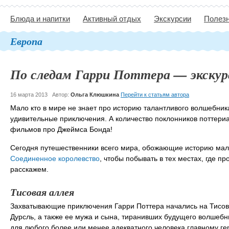
Блюда и напитки
Активный отдых
Экскурсии
Полезн
Европа
По следам Гарри Поттера — экскурс
16 марта 2013
Автор:
Ольга Клюшкина
Перейти к статьям автора
Мало кто в мире не знает про историю талантливого волшебник
удивительные приключения. А количество поклонников поттери
фильмов про Джеймса Бонда!
Сегодня путешественники всего мира, обожающие историю маль
Соединенное королевство
, чтобы побывать в тех местах, где 
расскажем.
Тисовая аллея
Захватывающие приключения Гарри Поттера начались на Тисовой
Дурсль, а также ее мужа и сына, тиранивших будущего волшебн
для любого более или менее адекватного человека главному ге