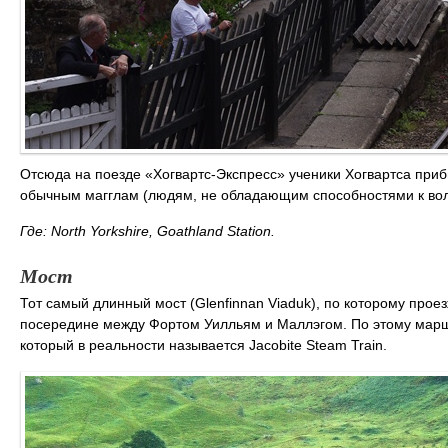
Отсюда на поезде «Хогвартс-Экспресс» ученики Хогвартса приб
обычным магглам (людям, не обладающим способностями к волш
Где: North Yorkshire, Goathland Station.
Мост
Тот самый длинный мост (Glenfinnan Viaduk), по которому прое
посередине между Фортом Уилльям и Маллэгом. По этому маршр
который в реальности называется Jacobite Steam Train.