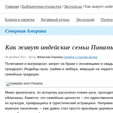
Главная
/
Библиотека туриста
/
Экскурсии
/
Как живут инде
Блюда и напитки
Активный отдых
Экскурсии
Полезн
Северная Америка
Как живут индейские семьи Панам
08 декабря 2013
Автор:
Вячеслав Горовец
Перейти к статьям автора
Полигамия и матриархат, запрет на браки с иноземцами и свад
празднуют. Индейцы куна, гуайми и эмбера, живущие на террит
семейные традиции.
Мимо архипелага, по которому расселено племя куна, проходит
обласканы. Кажется, что семейные ценности – это единственно
их культуре, превращаясь в туристический аттракцион. Наприме
мужское население, – уже давно стал просто красивым церемони