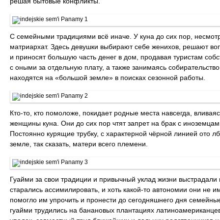
решая бытовые конфликты.
С семейными традициями всё иначе. У куна до сих пор, несмотр
матриархат. Здесь девушки выбирают себе женихов, решают во
и приносят большую часть денег в дом, продавая туристам со
с оными за отдельную плату, а также занимаясь собирательство
находятся на «большой земле» в поисках сезонной работы.
Кто-то, кто помоложе, покидает родные места навсегда, вливая
женщины куна. Они до сих пор чтят запрет на брак с иноземцам
Постоянно курящие трубку, с характерной чёрной линией ото лб
земле, так сказать, матери всего племени.
Гуайми за свои традиции и привычный уклад жизни выстрадали
старались ассимилировать, и хоть какой-то автономии они не и
помогло им упрочить и пронести до сегодняшнего дня семейны
гуайми трудились на банановых плантациях латиноамериканцев,