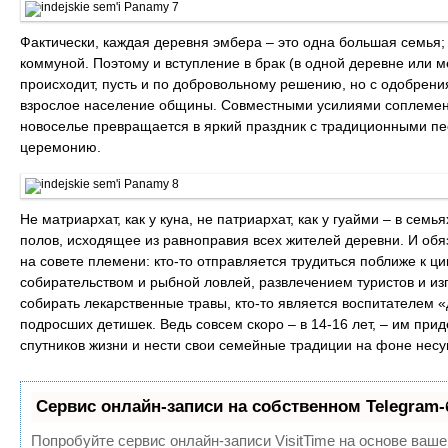
Фактически, каждая деревня эмбера – это одна большая семья;
коммуной. Поэтому и вступление в брак (в одной деревне или
происходит, пусть и по добровольному решению, но с одобрени
взрослое население общины. Совместными усилиями соплеменн
новоселье превращается в яркий праздник с традиционными пе
церемонию.
Не матриархат, как у куна, не патриархат, как у гуайми – в се
полов, исходящее из равноправия всех жителей деревни. И обяз
на совете племени: кто-то отправляется трудиться поближе к ц
собирательством и рыбной ловлей, развлечением туристов и из
собирать лекарственные травы, кто-то является воспитателем «д
подросших детишек. Ведь совсем скоро – в 14-16 лет, – им при
спутников жизни и нести свои семейные традиции на фоне нес
Сервис онлайн-записи на собственном Telegram-
Попробуйте сервис онлайн-записи VisitTime на основе ваше