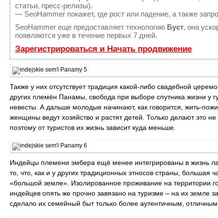
статьи, пресс-релизы).
— SeoHammer покажет, где рост или падение, а также запр
SeoHammer еще предоставляет технологию
Буст
, она уск
появляются уже в течение первых 7 дней.
Зарегистрироваться и Начать продвижение
Также у них отсутствует традиция какой-либо свадебной церемон
других племён Панамы, свобода при выборе спутника жизни у гу
невесты. А дальше молодые начинают, как говорится, жить-пож
женщины ведут хозяйство и растят детей. Только делают это не 
поэтому от туристов их жизнь зависит куда меньше.
Индейцы племени эмбера ещё менее интегрированы в жизнь ла
то, что, как и у других традиционных этносов страны, большая 
«большой земле». Изолированное проживание на территории гос
индейцев опять же прочно завязано на туризме – на их земле 
сделало их семейный быт только более аутентичным, отличным 