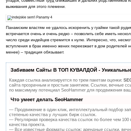
упадок, совместный труд ближайших и дальних родственников 
выживания для этого племени.
Панамским властям не удалось искоренить у гуайми такой руди
встречается очень и очень редко – позволить себе иметь неско
число среди индейцев стремится к нулю. Интересно, что, несм
вступления в брак именно жених переезжает в дом родителей не
менее) – традиция обязывает.
Забиваем Сайты В ТОП КУВАЛДОЙ - Уникальные
Каждая ссылка анализируется по трем пакетам оценки:
SEO
сайта прозрачным и простым занятием. Ссылки, вечные ссы
по максимуму потенциал SeoHammer для продвижения ваше
Что умеет делать SeoHammer
— Продвижение в один клик, интеллектуальный подбор зап
степенью качества у лучших бирж ссылок.
— Регулярная проверка качества ссылок по более чем 100
качества проекта.
— Все известные форматы ссылок: арендные ссылки, вечны