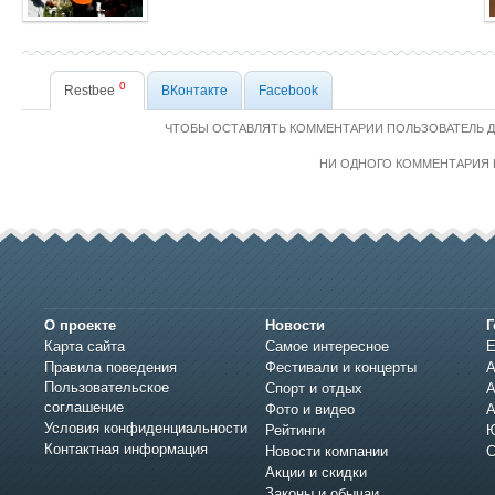
0
Restbee
ВКонтакте
Facebook
ЧТОБЫ ОСТАВЛЯТЬ КОММЕНТАРИИ ПОЛЬЗОВАТЕЛЬ 
НИ ОДНОГО КОММЕНТАРИЯ 
О проекте
Новости
Г
Карта сайта
Самое интересное
Е
Правила поведения
Фестивали и концерты
А
Пользовательское
Спорт и отдых
А
соглашение
Фото и видео
А
Условия конфиденциальности
Рейтинги
Ю
Контактная информация
Новости компании
С
Акции и скидки
Законы и обычаи