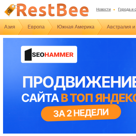
Новости
Города и 
Азия
Европа
Южная Америка
Австралия и