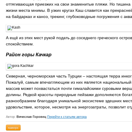
оттягивающая приезжих на свои знаменитые пляжи. Но тишина и
жизни места мнимы. В узких кругах Каш славится как прекрасне
на байдарках и каноэ, трекинг, глубоководные погружения с ак
А ещё из этих мест рукой подать до соседнего греческого остр
спокойствием.
Район горы Качкар
Северная, черноморская часть Турции – настоящая терра инког
Пожалуй, самым впечатляющим из них является национальный 
массив может похвастаться почти гималайскими суровыми вер
долины. Редкой красоты природные пейзажи дополняются богат
разнообразием благодаря уникальной экосистеме здешних мест.
удовольствие, которое, несмотря на энергозатраты, позволит от
Автор:
Вячеслав Горовец
Перейти к статьям автора
наверх