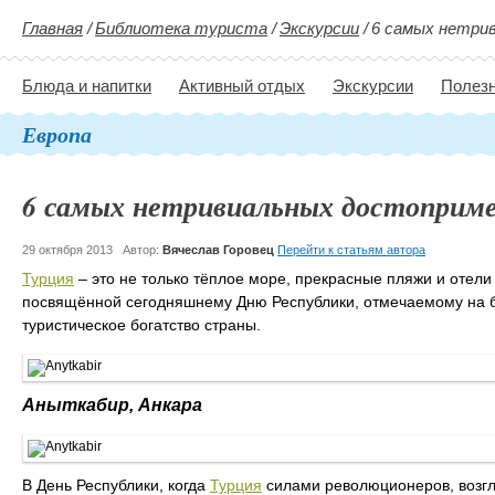
Главная
/
Библиотека туриста
/
Экскурсии
/
6 самых нетри
Блюда и напитки
Активный отдых
Экскурсии
Полезн
Европа
6 самых нетривиальных достоприм
29 октября 2013
Автор:
Вячеслав Горовец
Перейти к статьям автора
Турция
– это не только тёплое море, прекрасные пляжи и отели
посвящённой сегодняшнему Дню Республики, отмечаемому на б
туристическое богатство страны.
Аныткабир, Анкара
В День Республики, когда
Турция
силами революционеров, возг