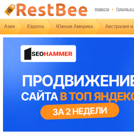
Новости
Города и 
Азия
Европа
Южная Америка
Австралия и