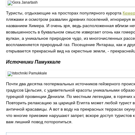
Туристы, отдыхающие на просторах популярного курорта
Кеме
пляжами и осмотром развалин древних поселений, игнорируя в
названием Химера. И очень зря, ведь расположенная вблизи не
возвышенность в буквальном смысле извергает огонь как гомер
вулкан, а уникальное природное чудо, из многочисленных расс
воспламеняется природный газ. Посещение Янтараш, как и друг
открывается прекрасный вид на окрестные земли, - прекрасне
Источники Памуккале
Почти два десятка геотермальных источников гейзерного проис
градусов Цельсия, с удивительной красоты уникальными образ
турецкой провинции Денизли. По местным легендам, в горячих
Повторить релаксацию за царицей Египта может любой турист 
античной красавицы. А вот в воду на прекрасных террасах окунут
что многие приезжие нарушают запрет, вскоре доступ туристов
вам лишний повод поторопиться.