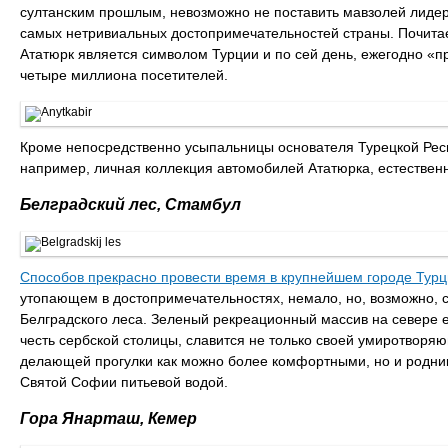
султанским прошлым, невозможно не поставить мавзолей лидер
самых нетривиальных достопримечательностей страны. Почита
Ататюрк является символом Турции и по сей день, ежегодно «п
четыре миллиона посетителей.
Кроме непосредственно усыпальницы основателя Турецкой Респ
например, личная коллекция автомобилей Ататюрка, естественн
Белградский лес, Стамбул
Способов прекрасно провести время в крупнейшем городе Тур
утопающем в достопримечательностях, немало, но, возможно,
Белградского леса. Зеленый рекреационный массив на севере е
честь сербской столицы, славится не только своей умиротвор
делающей прогулки как можно более комфортными, но и родник
Святой Софии питьевой водой.
Гора Янарташ, Кемер