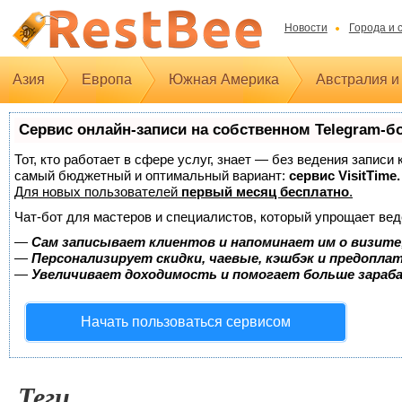
Новости
Города и 
Азия
Европа
Южная Америка
Австралия и
Сервис онлайн-записи на собственном Telegram-б
Тот, кто работает в сфере услуг, знает — без ведения записи
самый бюджетный и оптимальный вариант:
сервис VisitTime.
Для новых пользователей
первый месяц бесплатно
.
Чат-бот для мастеров и специалистов, который упрощает вед
—
Сам записывает клиентов и напоминает им о визите
—
Персонализирует скидки, чаевые, кэшбэк и предопла
—
Увеличивает доходимость и помогает больше зара
Начать пользоваться сервисом
Теги