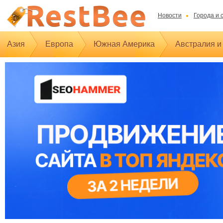
Новости
Города и 
Азия
Европа
Южная Америка
Австралия и