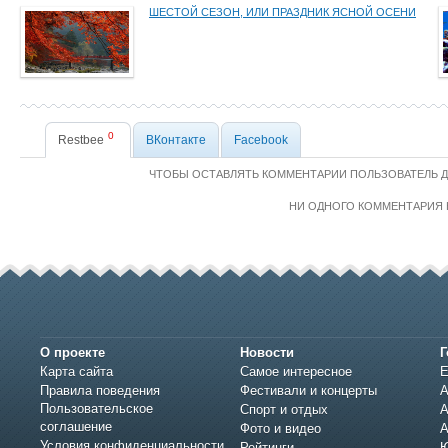
ШЕСТОЙ СЕЗОН, ИЛИ ПРАЗДНИК ЯСНОЙ ОСЕНИ
0
Restbee
ВКонтакте
Facebook
ЧТОБЫ ОСТАВЛЯТЬ КОММЕНТАРИИ ПОЛЬЗОВАТЕЛЬ 
НИ ОДНОГО КОММЕНТАРИЯ 
О проекте
Новости
Г
Карта сайта
Самое интересное
Е
Правила поведения
Фестивали и концерты
А
Пользовательское
Спорт и отдых
А
соглашение
Фото и видео
А
Условия конфиденциальности
Рейтинги
Ю