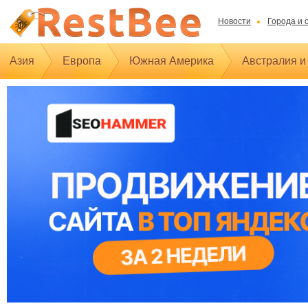
Новости
Города и 
Азия
Европа
Южная Америка
Австралия и