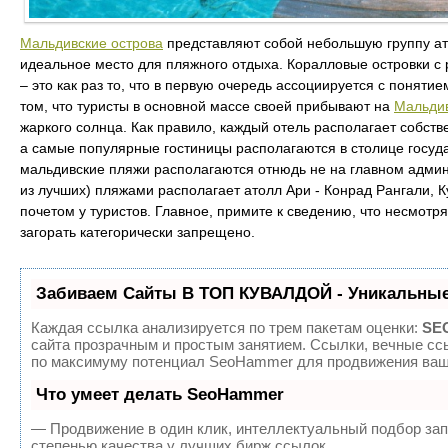
Мальдивские острова
представляют собой небольшую группу ато
идеальное место для пляжного отдыха. Коралловые островки с
– это как раз то, что в первую очередь ассоциируется с поняти
том, что туристы в основной массе своей прибывают на
Мальди
жаркого солнца. Как правило, каждый отель располагает собств
а самые популярные гостиницы располагаются в столице государ
мальдивские пляжи располагаются отнюдь не на главном админ
из лучших) пляжами располагает атолл Ари - Конрад Рангали, 
почетом у туристов. Главное, примите к сведению, что несмот
загорать категорически запрещено.
Забиваем Сайты В ТОП КУВАЛДОЙ - Уникальные
Каждая ссылка анализируется по трем пакетам оценки:
SEO
сайта прозрачным и простым занятием. Ссылки, вечные ссы
по максимуму потенциал SeoHammer для продвижения ваше
Что умеет делать SeoHammer
— Продвижение в один клик, интеллектуальный подбор зап
степенью качества у лучших бирж ссылок.