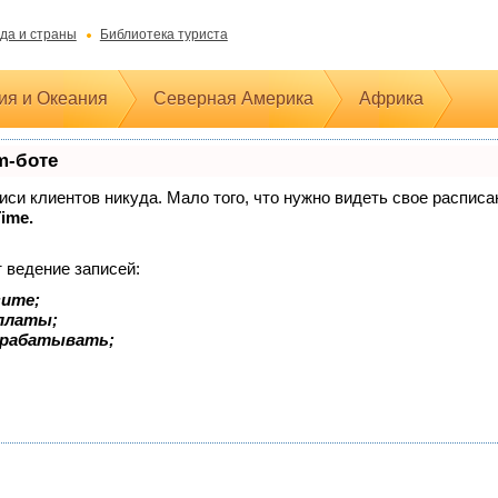
да и страны
Библиотека туриста
ия и Океания
Северная Америка
Африка
m-боте
аписи клиентов никуда. Мало того, что нужно видеть свое распис
Time.
 ведение записей:
зите;
оплаты;
арабатывать;