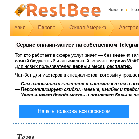
Новости
Горо
Азия
Европа
Южная Америка
Австрал
Сервис онлайн-записи на собственном Telegra
Тот, кто работает в сфере услуг, знает — без ведения з
самый бюджетный и оптимальный вариант:
сервис Visit
Для новых пользователей
первый месяц бесплатно
.
Чат-бот для мастеров и специалистов, который упрощает
—
Сам записывает клиентов и напоминает им о ви
—
Персонализирует скидки, чаевые, кэшбэк и пред
—
Увеличивает доходимость и помогает больше з
Начать пользоваться сервисом
Теги