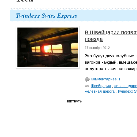
Twindexx Swiss Express
В Швейцарии появят
поезда
17 октября 2012
Это будут двухпалубные г
вагонов каждый, вмещаю
полутора тысяч пассажир
Комментариев: 1
Швейцария
,
железнодоро
железная дорога
,
Twindexx S
Твитнуть