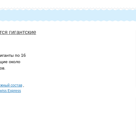
ся гигантские
иганты по 16
щие около
ов.
жный состав
,
wiss Express