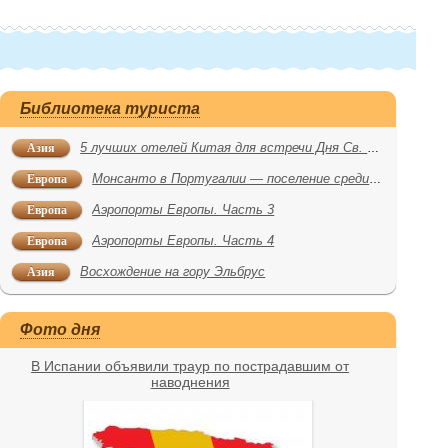
Библиотека туриста
Азия
5 лучших отелей Китая для встречи Дня Св. Валентина
Европа
Монсанто в Португалии — поселение среди камней
Европа
Аэропорты Европы. Часть 3
Европа
Аэропорты Европы. Часть 4
Азия
Восхождение на гору Эльбрус
Фото дня
В Испании объявили траур по пострадавшим от
наводнения