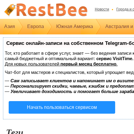
Новости
Города и 
Азия
Европа
Южная Америка
Австралия и
Сервис онлайн-записи на собственном Telegram-б
Тот, кто работает в сфере услуг, знает — без ведения записи
самый бюджетный и оптимальный вариант:
сервис VisitTime.
Для новых пользователей
первый месяц бесплатно
.
Чат-бот для мастеров и специалистов, который упрощает вед
—
Сам записывает клиентов и напоминает им о визите
—
Персонализирует скидки, чаевые, кэшбэк и предопла
—
Увеличивает доходимость и помогает больше зара
Начать пользоваться сервисом
Теги