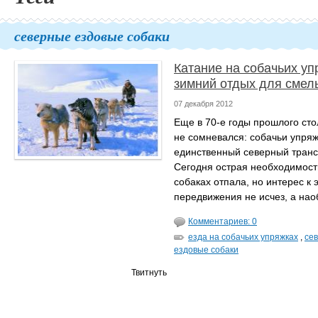
северные ездовые собаки
Катание на собачьих у
зимний отдых для смел
07 декабря 2012
Еще в 70-е годы прошлого сто
не сомневался: собачьи упряж
единственный северный транс
Сегодня острая необходимост
собаках отпала, но интерес к 
передвижения не исчез, а нао
Комментариев: 0
езда на собачьих упряжках
,
се
ездовые собаки
Твитнуть