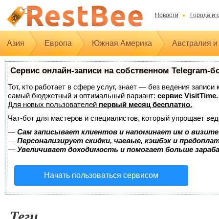
Новости
Города и 
Азия
Европа
Южная Америка
Австралия и
Сервис онлайн-записи на собственном Telegram-б
Тот, кто работает в сфере услуг, знает — без ведения записи
самый бюджетный и оптимальный вариант:
сервис VisitTime.
Для новых пользователей
первый месяц бесплатно
.
Чат-бот для мастеров и специалистов, который упрощает вед
—
Сам записывает клиентов и напоминает им о визите
—
Персонализирует скидки, чаевые, кэшбэк и предопла
—
Увеличивает доходимость и помогает больше зара
Начать пользоваться сервисом
Теги