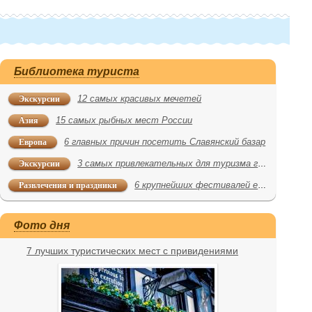
Библиотека туриста
Экскурсии
12 самых красивых мечетей
Азия
15 самых рыбных мест России
Европа
6 главных причин посетить Славянский базар
Экскурсии
3 самых привлекательных для туризма города - участника Северной войны
Развлечения и праздники
6 крупнейших фестивалей еды
Фото дня
7 лучших туристических мест с привидениями