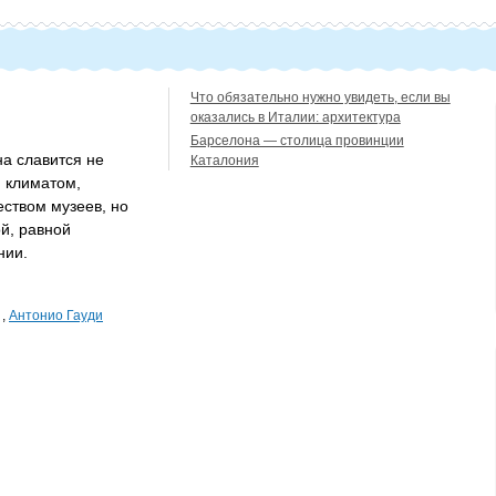
Что обязательно нужно увидеть, если вы
оказались в Италии: архитектура
Барселона — столица провинции
а славится не
Каталония
 климатом,
еством музеев, но
й, равной
нии.
,
Антонио Гауди