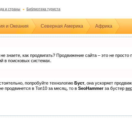
да и страны
Библиотека туриста
ия и Океания
Северная Америка
Африка
 не знаете, как продвигать? Продвижение сайта – это не прост
ий в поисковых системах.
остоятельно, попробуйте технологию
Буст
, она ускоряет продви
не продвинется в Топ10 за месяц, то в
SeoHammer
за бустер
вер