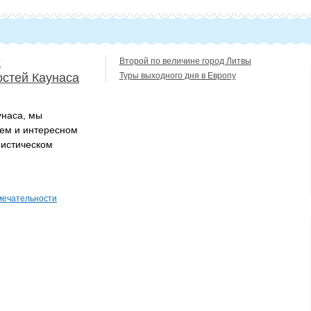
х
Второй по величине город Литвы
стей Каунаса
Туры выходного дня в Европу
унаса, мы
нем и интересном
ристическом
мечательности