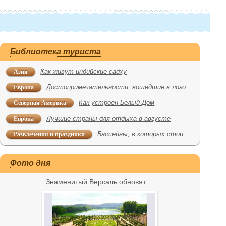
Библиотека туриста
Азия
Как живут индийские садху
Европа
Достопримечательности, вошедшие в логотипы
Северная Америка
Как устроен Белый Дом
Европа
Лучшие страны для отдыха в августе
Развлечения и праздники
Бассейны, в которых стоит искупаться
Фото дня
Знаменитый Версаль обновят