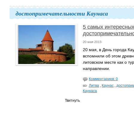
достопримечательности Каунаса
5 самых интересны
достопримечательно
20 мая 2013
20 мая, в День города Ка
вспомнили об этом древ
литовском месте как о ту
направлении.
Комментариев: 0
Литва
,
Каунас
,
достопри
Каунаса
Твитнуть