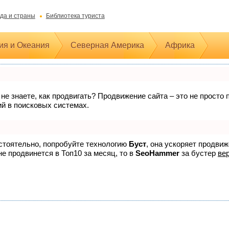
да и страны
Библиотека туриста
ия и Океания
Северная Америка
Африка
 не знаете, как продвигать? Продвижение сайта – это не прост
ий в поисковых системах.
остоятельно, попробуйте технологию
Буст
, она ускоряет продви
не продвинется в Топ10 за месяц, то в
SeoHammer
за бустер
вер