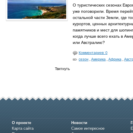
О туристических сезонах Евро
уже поговорили. Время перейт
остальной части Земли, где т
курортов, ценных архитектурн
памятников и мест для шопинг
когда лучше всего ехать в Аме
или Австралию?
Комментариев: 0
сезон
,
Америка
,
Африка
,
Авст
Твитнуть
О проекте
Новости
Г
Карта сайта
Самое интересное
Е