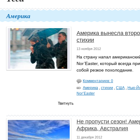
Америка
Америка вынесла второ
стихии
13 ноября 2012
На страну напал американски
Nor’Easter, который всегда пр
собой резкое похолодание.
Комментариев: 0
Америка
,
стихии
,
США
,
Нью-Й
Nor’Easter
Твитнуть
Не пропусти сезон! Аме
Африка, Австралия
11 декабря 2012