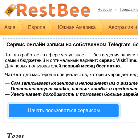
Новости
Города и 
Азия
Европа
Южная Америка
Австралия и
Сервис онлайн-записи на собственном Telegram-б
Тот, кто работает в сфере услуг, знает — без ведения записи
самый бюджетный и оптимальный вариант:
сервис VisitTime.
Для новых пользователей
первый месяц бесплатно
.
Чат-бот для мастеров и специалистов, который упрощает вед
—
Сам записывает клиентов и напоминает им о визите
—
Персонализирует скидки, чаевые, кэшбэк и предопла
—
Увеличивает доходимость и помогает больше зара
Начать пользоваться сервисом
Теги