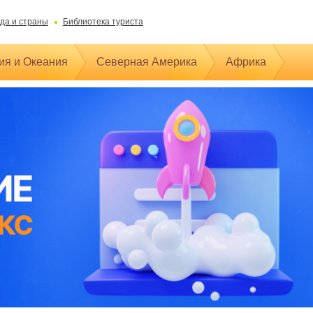
да и страны
Библиотека туриста
ия и Океания
Северная Америка
Африка