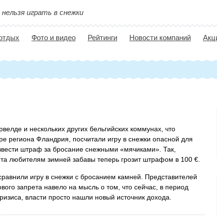
 нельзя играть в снежки
 отдых
Фото и видео
Рейтинги
Новости компаний
Акц
рвелде и нескольких других бельгийских коммунах, что
ре региона Фландрия, посчитали игру в снежки опасной для
ввести штраф за бросание снежными «мячиками». Так,
та любителям зимней забавы теперь грозит штрафом в 100 €.
сравнили игру в снежки с бросанием камней. Представителей
ого запрета навело на мысль о том, что сейчас, в период
ризиса, власти просто нашли новый источник дохода.