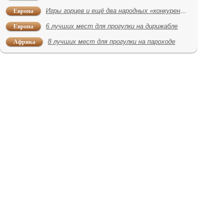
Европа
Игры горцев и ещё два народных «конкурента Олимпиады»
Европа
6 лучших мест для прогулки на дирижабле
Африка
8 лучших мест для прогулки на пароходе