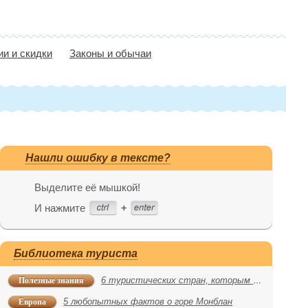
ии и скидки
Законы и обычаи
Нашли ошибку в тексте?
Выделите её мышкой!
И нажмите
Библиотека туриста
Полезные знания
6 туристических стран, которым в августе грозят теракты
Европа
5 любопытных фактов о горе Монблан