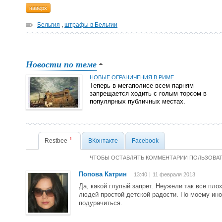
наверх
Бельгия
,
штрафы в Бельгии
Новости по теме
НОВЫЕ ОГРАНИЧЕНИЯ В РИМЕ
Теперь в мегаполисе всем парням
запрещается ходить с голым торсом в
популярных публичных местах.
1
Restbee
ВКонтакте
Facebook
ЧТОБЫ ОСТАВЛЯТЬ КОММЕНТАРИИ ПОЛЬЗОВА
Попова Катрин
13:40
11 февраля 2013
Да, какой глупый запрет. Неужели так все пло
людей простой детской радости. По-моему ино
подурачиться.