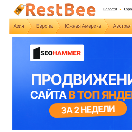
Новости
Горо
Азия
Европа
Южная Америка
Австрал