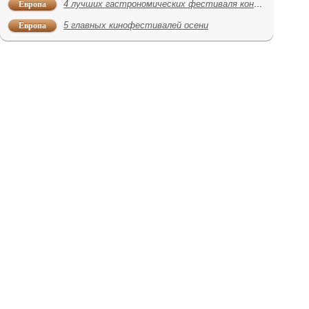
Европа
4 лучших гастрономических фестиваля конца сентября
Европа
5 главных кинофестивалей осени