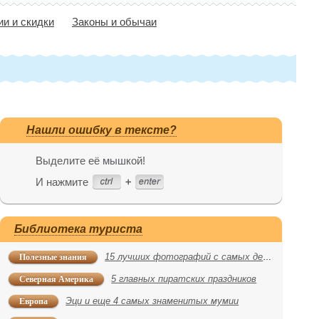
ии и скидки
Законы и обычаи
Нашли ошибку в тексте?
Выделите её мышкой!
И нажмите
Библиотека туриста
Полезные знания
15 лучших фотографий с самых дерзких акций Greenpeace последних лет
Северная Америка
5 главных пиратских праздников
Европа
Эци и еще 4 самых знаменитых мумии