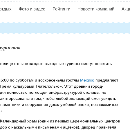
 отдых
Фото и видео
Рейтинги
Новости компаний
Акц
туристов
столице отныне каждые выходные туристы смогут посетить
.
 16:00 по субботам и воскресеньям гостям
Мехико
предлагают
Тремя культурами Тлателолько». Этот древний город-
одня полностью поглощен инфраструктурой столицы, но
заинтересованы в том, чтобы любой желающий смог увидеть
 памятники и сооружения доколумбовой эпохи, познакомиться
ы.
: Календарный храм (один из первых церемониальных центров
дор с наскальными письменами ацтеков), дворец правителя,