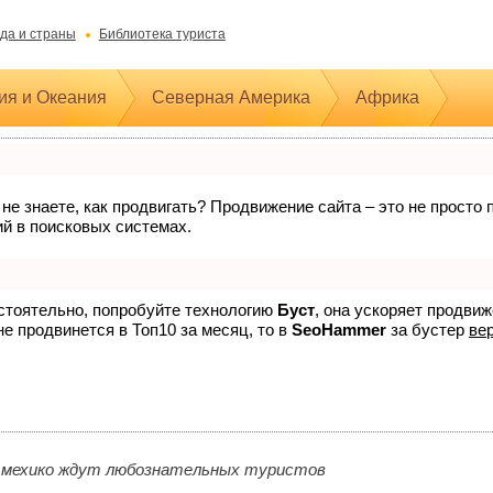
да и страны
Библиотека туриста
ия и Океания
Северная Америка
Африка
 не знаете, как продвигать? Продвижение сайта – это не прост
ий в поисковых системах.
остоятельно, попробуйте технологию
Буст
, она ускоряет продви
не продвинется в Топ10 за месяц, то в
SeoHammer
за бустер
вер
 мехико ждут любознательных туристов