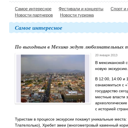
Самое интересное
Фестивали и концерты
Спорт и
Новости партнеров
Новости туризма
Самое интересное
По выходным в Мехико ждут любознательных 
20 января 2013
В мексиканской 
новую экскурсию
В 12:00, 14:00 и
ознакомиться с «
государство сег
местные власти 
археологические
с историей стран
Туристам в процессе экскурсии покажут уникальные места
Тлателолько), Хребет змеи (многометровый каменный кори