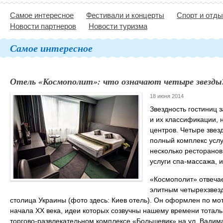
Самое интересное
Фестивали и концерты
Спорт и отд
Новости партнеров
Новости туризма
Самое интересное
Отель «Космополит»: что означают четыре звезды
18 июня 2014
Звездность гостиниц 
и их классификации, 
центров. Четыре звез
полный комплекс услу
несколько ресторанов
услуги спа-массажа, 
«Космополит» отвеча
элитным четырехзвез
столица Украины (фото здесь: Киев отель). Он оформлен по мо
начала ХХ века, идеи которых созвучны нашему времени тоталь
торгово-развлекательном комплексе «Большевик» на ул. Вадим