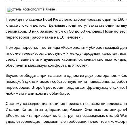
Перейдя по ссылке hotel Кiev, легко забронировать один из 16
класса люкс и делюкс. Деловые люди могут заказать один из д
семинаров. В них разместятся от 50 до 60 человек. Помимо эт
переговоров (рассчитана на 10 человек).
Номера персонал гостиницы «Космополит» убирает каждый день
плоские телевизоры с доступом к международным каналам, все
сейфы, ванные или душевые кабинки, отличная система кондиц
обеспечить максимум комфорта для гостей.
Вкусно отобедать приглашают в одном из двух ресторанов: «К
немецкой кухне и имеет собственную мини-пивоварню, за рабо
перегородки. Второй ресторан предлагает французскую кухню.
любимым напитком в лобби-баре.
Систему «звездности» гостиниц признают во всем цивилизован
Италии, Китае, Египте, Бразилии, России. Элитные гостиницы «
«Космополит» присоединился к группе независимых отелей Warwic
удовлетворяющие повышенные требования клиентов к комфорту