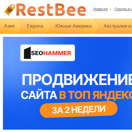
Новости
Города и 
Азия
Европа
Южная Америка
Австралия и