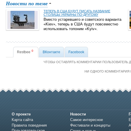
Новости по теме
ТЕПЕРЬ В США БУДУТ ПИСАТЬ НАЗВАНИЕ
СТОЛИЦЫ УКРАИНЫ ПО-ДРУГОМУ
Вместо устаревшего и советского варианта
«Kiev», теперь в США будут повсеместно
использовать топоним «Kyiv».
0
Restbee
ВКонтакте
Facebook
ЧТОБЫ ОСТАВЛЯТЬ КОММЕНТАРИИ ПОЛЬЗОВАТЕЛЬ 
НИ ОДНОГО КОММЕНТАРИЯ 
О проекте
Новости
Г
Карта сайта
Самое интересное
Е
Правила поведения
Фестивали и концерты
А
Пользовательское
Спорт и отдых
А