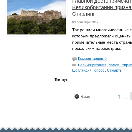
Главной достопримечат
Великобритании призна
Стирлинг
09 сентября 2012
Так решили многочисленные т
которым предложили оценить 
примечательные места стран
нескольким параметрам.
Комментариев: 0
Великобритания
,
замок Стирли
Шотландия
,
опрос
,
Стюарты
Твитнуть
...
1
Назад