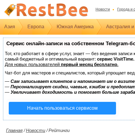
Новости
Города и 
Азия
Европа
Южная Америка
Австралия и
Сервис онлайн-записи на собственном Telegram-б
Тот, кто работает в сфере услуг, знает — без ведения записи
самый бюджетный и оптимальный вариант:
сервис VisitTime.
Для новых пользователей
первый месяц бесплатно
.
Чат-бот для мастеров и специалистов, который упрощает вед
—
Сам записывает клиентов и напоминает им о визите
—
Персонализирует скидки, чаевые, кэшбэк и предопла
—
Увеличивает доходимость и помогает больше зара
Начать пользоваться сервисом
Главная
/
Новости
/
Рейтинги