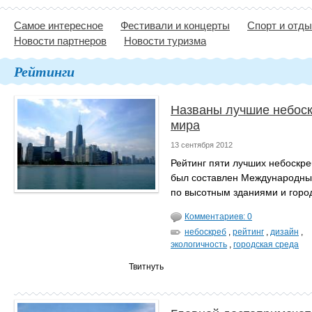
Самое интересное
Фестивали и концерты
Спорт и отд
Новости партнеров
Новости туризма
Рейтинги
Названы лучшие небос
мира
13 сентября 2012
Рейтинг пяти лучших небоскр
был составлен Международны
по высотным зданиями и горо
Комментариев: 0
небоскреб
,
рейтинг
,
дизайн
,
экологичность
,
городская среда
Твитнуть