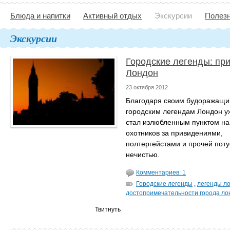
Блюда и напитки
Активный отдых
Экскурсии
Полезн
Экскурсии
Городские легенды: пр
Лондон
23 октября 2012
Благодаря своим будоражащи
городским легендам Лондон у
стал излюбленным пунктом на
охотников за привидениями,
полтергейстами и прочей пот
нечистью.
Комментариев: 1
Городские легенды
,
легенды л
достопримечательности города ло
Твитнуть