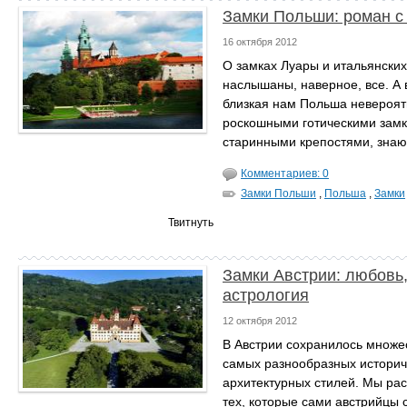
Замки Польши: роман с
16 октября 2012
О замках Луары и итальянски
наслышаны, наверное, все. А в
близкая нам Польша невероят
роскошными готическими зам
старинными крепостями, знаю
Комментариев: 0
Замки Польши
,
Польша
,
Замки
Твитнуть
Замки Австрии: любовь,
астрология
12 октября 2012
В Австрии сохранилось множес
самых разнообразных историч
архитектурных стилей. Мы ра
тех, которые сами австрийцы 