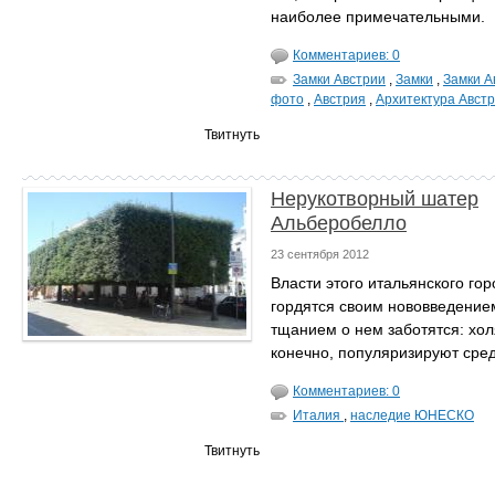
наиболее примечательными.
Комментариев: 0
Замки Австрии
,
Замки
,
Замки А
фото
,
Австрия
,
Архитектура Авст
Твитнуть
Нерукотворный шатер
Альберобелло
23 сентября 2012
Власти этого итальянского гор
гордятся своим нововведение
тщанием о нем заботятся: холя
конечно, популяризируют сред
Комментариев: 0
Италия
,
наследие ЮНЕСКО
Твитнуть