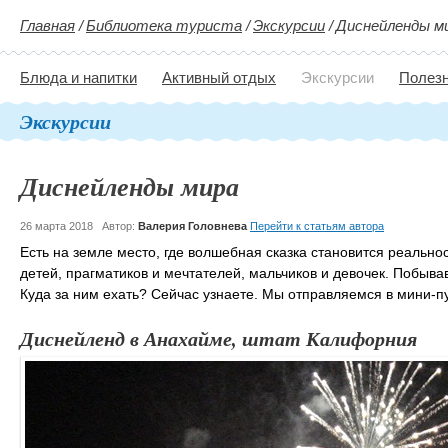
Главная
/
Библиотека туриста
/
Экскурсии
/
Диснейленды м
Блюда и напитки
Активный отдых
Экскурсии
Полезн
Экскурсии
Диснейленды мира
26 марта 2018
Автор:
Валерия Головнева
Перейти к статьям автора
Есть на земле место, где волшебная сказка становится реальн
детей, прагматиков и мечтателей, мальчиков и девочек. Побыва
Куда за ним ехать? Сейчас узнаете. Мы отправляемся в мини-
Диснейленд в Анахайме, штат Калифорния