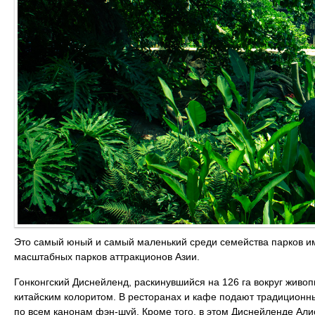
Это самый юный и самый маленький среди семейства парков им
масштабных парков аттракционов Азии.
Гонконгский Диснейленд, раскинувшийся на 126 га вокруг живо
китайским колоритом. В ресторанах и кафе подают традиционн
по всем канонам фэн-шуй. Кроме того, в этом Диснейленде Алис