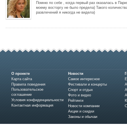
Помню по себе , когда первый раз оказалась в Пар
моему восторгу не было предела) Такого количеств
развлечений я никогда не видела)
О проекте
Новости
Г
Карта сайта
Самое интересное
Е
Правила поведения
Фестивали и концерты
А
Пользовательское
Спорт и отдых
А
соглашение
Фото и видео
А
Условия конфиденциальности
Рейтинги
Ю
Контактная информация
Новости компании
С
Акции и скидки
Законы и обычаи