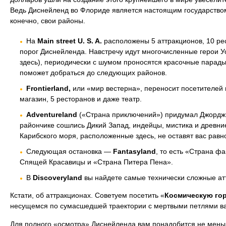
Ведь Диснейленд во Флориде является настоящим государством:
конечно, свои районы.
На
Main street U. S. A.
расположены 5 аттракционов, 10 ре
порог Диснейленда. Навстречу идут многочисленные герои У
здесь), периодически с шумом проносятся красочные парады
поможет добраться до следующих районов.
Frontierland,
или «мир вестерна», переносит посетителей н
магазин, 5 ресторанов и даже театр.
Adventureland
(«Страна приключений») придумал Джордж Л
райончике сошлись Дикий Запад, индейцы, мистика и древние
Карибского моря, расположенные здесь, не оставят вас рав
Следующая остановка —
Fantasyland
, то есть «Страна ф
Спящей Красавицы и «Страна Питера Пена».
В
Discoveryland
вы найдете самые технически сложные ат
Кстати, об аттракционах. Советуем посетить «
Космическую го
несущемся по сумасшедшей траектории с мертвыми петлями ваго
Для полного «осмотра» Диснейленда вам понадобится не меньш