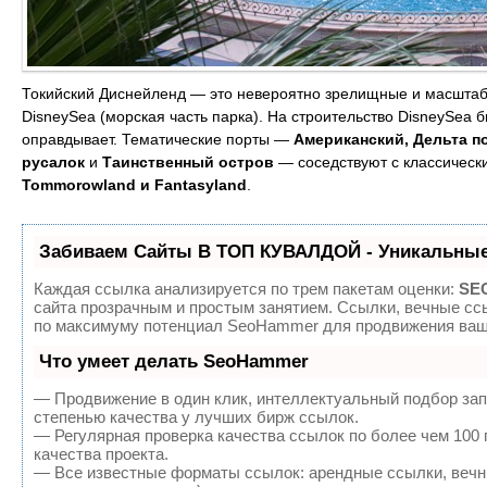
Токийский Диснейленд — это невероятно зрелищные и масштабн
DisneySea (морская часть парка). На строительство DisneySea 
оправдывает. Тематические порты —
Американский, Дельта по
русалок
и
Таинственный остров
— соседствуют с классическ
Tommorowland и Fantasyland
.
Забиваем Сайты В ТОП КУВАЛДОЙ - Уникальные
Каждая ссылка анализируется по трем пакетам оценки:
SEO
сайта прозрачным и простым занятием. Ссылки, вечные ссы
по максимуму потенциал SeoHammer для продвижения ваше
Что умеет делать SeoHammer
— Продвижение в один клик, интеллектуальный подбор зап
степенью качества у лучших бирж ссылок.
— Регулярная проверка качества ссылок по более чем 100
качества проекта.
— Все известные форматы ссылок: арендные ссылки, вечны