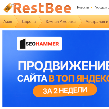
Новости
Города и 
Азия
Европа
Южная Америка
Австралия и