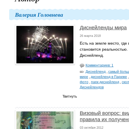
Валерия Головнева
Диснейленды мира
26 марта 2018
Есть на земле место, где
становится реальностью.
Диснейленд.
Комментариев: 1
Диснейленд
,
самый боль
мире
,
диснейленд в Париже
фото
,
парк диснейленд
,
скол
Диснейлендов
Твитнуть
Визовый вопрос: ви
правила их получен
03 октября 2012