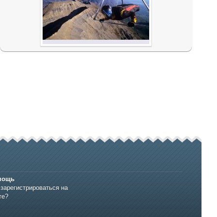
мощь
 зарегистрироваться на
те?