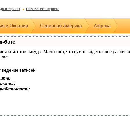
да и страны
Библиотека туриста
ия и Океания
Северная Америка
Африка
m-боте
аписи клиентов никуда. Мало того, что нужно видеть свое распис
Time.
 ведение записей:
зите;
оплаты;
арабатывать;