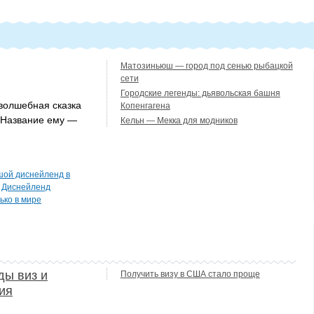
Матозиньюш — город под сенью рыбацкой
сети
Городские легенды: дьявольская башня
 волшебная сказка
Копенгагена
 Название ему —
Кельн — Мекка для модников
шой диснейленд в
,
Диснейленд
ько в мире
ды виз и
Получить визу в США стало проще
ия