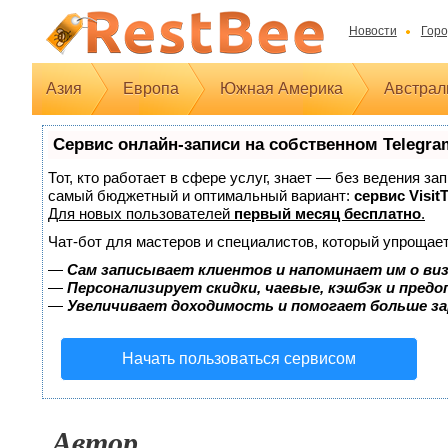
Новости
Горо
Азия
Европа
Южная Америка
Австрал
Сервис онлайн-записи на собственном Telegra
Тот, кто работает в сфере услуг, знает — без ведения з
самый бюджетный и оптимальный вариант:
сервис Visit
Для новых пользователей
первый месяц бесплатно
.
Чат-бот для мастеров и специалистов, который упрощает
—
Сам записывает клиентов и напоминает им о ви
—
Персонализирует скидки, чаевые, кэшбэк и пред
—
Увеличивает доходимость и помогает больше з
Начать пользоваться сервисом
Автор