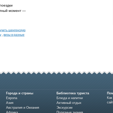
поездки
ятный момент —
лучить шенгенскую
у
,
визы в разные
Города и страны
Библиотека туриста
По
Как
Европа
Блюда и напитки
сай
Азия
Активный отдых
Австралия и Океания
Экскурсии
Африка
Полезные знания