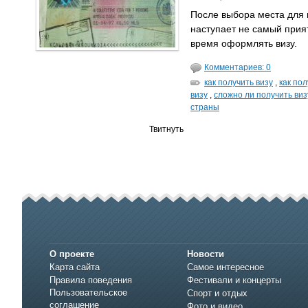
После выбора места для 
наступает не самый при
время оформлять визу.
Комментариев: 0
как получить визу
,
как по
визу
,
сложно ли получить виз
страны
Твитнуть
О проекте
Новости
Карта сайта
Самое интересное
Правила поведения
Фестивали и концерты
Пользовательское
Спорт и отдых
соглашение
Фото и видео