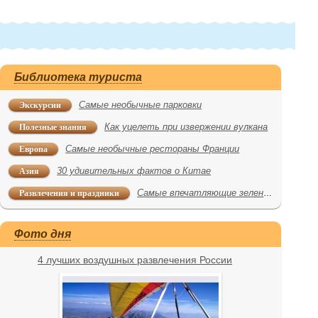
Библиотека туриста
Экскурсии
Самые необычные парковки
Полезные знания
Как уцелеть при извержении вулкана
Европа
Самые необычные рестораны Франции
Азия
30 удивительных фактов о Китае
Развлечения и праздники
Самые впечатляющие зеленые лабиринты
Фото дня
4 лучших воздушных развлечения России