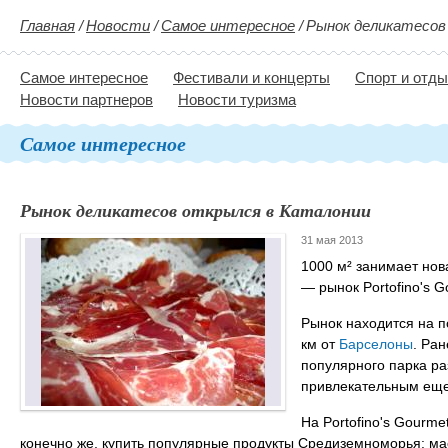
Главная
/
Новости
/
Самое интересное
/
Рынок деликатесов
Самое интересное
Фестивали и концерты
Спорт и отд
Новости партнеров
Новости туризма
Самое интересное
Рынок деликатесов открылся в Каталонии
31 мая 2013
1000 м² занимает нов
— рынок Portofino's G
Рынок находится на п
км от
Барселоны
. Ра
популярного парка ра
привлекательным еще
На Portofino's Gourme
конечно же, купить популярные продукты Средиземноморья: мас