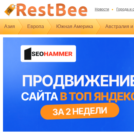
Новости
Города и 
Азия
Европа
Южная Америка
Австралия и