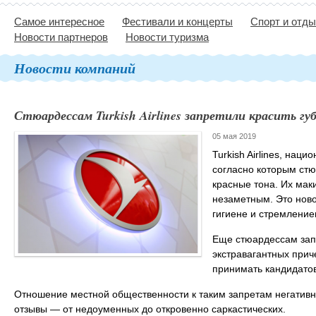
Самое интересное
Фестивали и концерты
Спорт и отд
Новости партнеров
Новости туризма
Новости компаний
Стюардессам Turkish Airlines запретили красить гу
05 мая 2019
Turkish Airlines, нац
согласно которым стю
красные тона. Их ма
незаметным. Это нов
гигиене и стремление
Еще стюардессам запр
экстравагантных причес
принимать кандидатов
Отношение местной общественности к таким запретам негативн
отзывы — от недоуменных до откровенно саркастических.