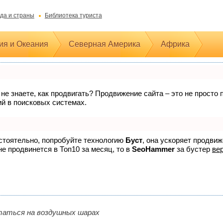
да и страны
Библиотека туриста
ия и Океания
Северная Америка
Африка
 не знаете, как продвигать? Продвижение сайта – это не прост
ий в поисковых системах.
остоятельно, попробуйте технологию
Буст
, она ускоряет продви
не продвинется в Топ10 за месяц, то в
SeoHammer
за бустер
вер
ататься на воздушных шарах