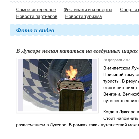
Самое интересное
Фестивали и концерты
Спорт и
Новости партнеров
Новости туризма
Фото и видео
В Луксоре нельзя кататься на воздушных шарах
28 февраля 2013
В египетском Лук
Причиной тому ст
туристы. В резул
египтянин-пилот
Венгрии, Великоб
путешественников
Когда в Луксоре 
Стоит напомнить
развлечением в Луксоре. В рамках таких путешествий можн