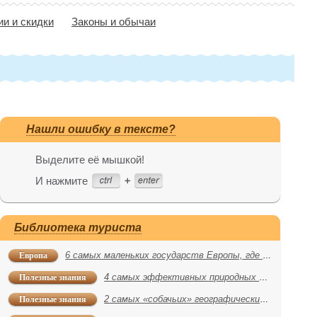
ии и скидки
Законы и обычаи
Нашли ошибку в тексте?
Выделите её мышкой!
И нажмите
Библиотека туриста
Европа
6 самых маленьких государств Европы, где можно отлично отдохнуть
Полезные знания
4 самых эффективных природных средства против комаров
Полезные знания
2 самых «собачьих» географических объекта