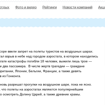
 отдых
Фото и видео
Рейтинги
Новости компаний
Акц
соре ввели запрет на полеты туристов на воздушных шарах.
ал взрыв в небе над городом аэростата, в котором находились
ьтате катастрофы погибли 18 человек, выжили лишь трое —
 и два пассажира. В числе жертв трагедии — граждане
ритании, Японии, Бельгии, Франции, а также девять
 из Гонконга.
вновь разрешат прогулки на воздушном шаре, пока не ясно.
, что полеты на аэростатах являются популярнейшим
о осмотреть Долину Царей, а также древние храмы.