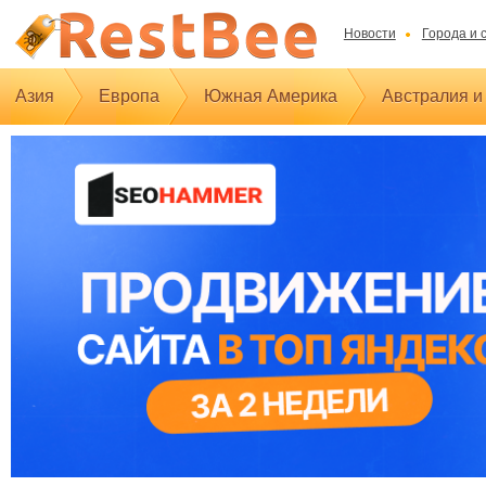
Новости
Города и 
Азия
Европа
Южная Америка
Австралия и